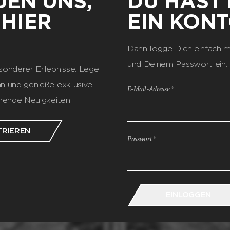
UEN UNS,
DU HAST 
 HIER
EIN KON
Dann logge Dich einfach m
und Deinem Passwort ein.
sonderer Erlebnisse: Lege
n und genieße exklusive
E-Mail-Adresse *
nnende Neuigkeiten.
TRIEREN
Passwort *
EINLOGGEN